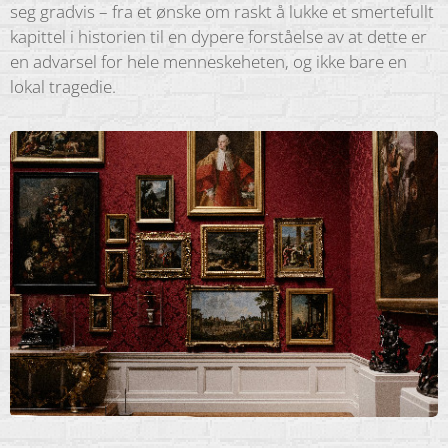
seg gradvis – fra et ønske om raskt å lukke et smertefullt
kapittel i historien til en dypere forståelse av at dette er
en advarsel for hele menneskeheten, og ikke bare en
lokal tragedie.