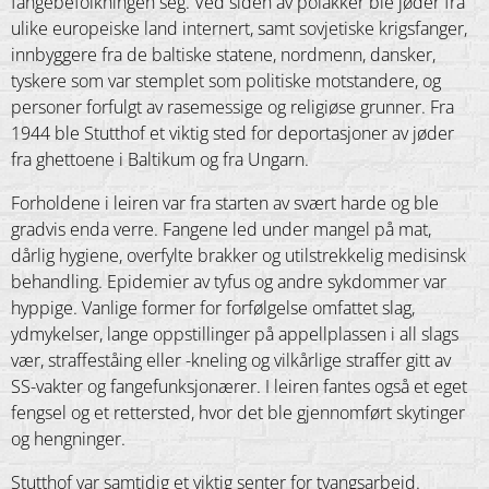
fangebefolkningen seg. Ved siden av polakker ble jøder fra
ulike europeiske land internert, samt sovjetiske krigsfanger,
innbyggere fra de baltiske statene, nordmenn, dansker,
tyskere som var stemplet som politiske motstandere, og
personer forfulgt av rasemessige og religiøse grunner. Fra
1944 ble Stutthof et viktig sted for deportasjoner av jøder
fra ghettoene i Baltikum og fra Ungarn.
Forholdene i leiren var fra starten av svært harde og ble
gradvis enda verre. Fangene led under mangel på mat,
dårlig hygiene, overfylte brakker og utilstrekkelig medisinsk
behandling. Epidemier av tyfus og andre sykdommer var
hyppige. Vanlige former for forfølgelse omfattet slag,
ydmykelser, lange oppstillinger på appellplassen i all slags
vær, straffeståing eller -kneling og vilkårlige straffer gitt av
SS-vakter og fangefunksjonærer. I leiren fantes også et eget
fengsel og et rettersted, hvor det ble gjennomført skytinger
og hengninger.
Stutthof var samtidig et viktig senter for tvangsarbeid.