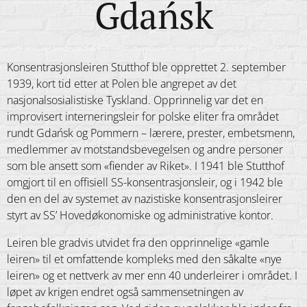
Gdańsk
Konsentrasjonsleiren Stutthof ble opprettet 2. september
1939, kort tid etter at Polen ble angrepet av det
nasjonalsosialistiske Tyskland. Opprinnelig var det en
improvisert interneringsleir for polske eliter fra området
rundt Gdańsk og Pommern – lærere, prester, embetsmenn,
medlemmer av motstandsbevegelsen og andre personer
som ble ansett som «fiender av Riket». I 1941 ble Stutthof
omgjort til en offisiell SS-konsentrasjonsleir, og i 1942 ble
den en del av systemet av nazistiske konsentrasjonsleirer
styrt av SS’ Hovedøkonomiske og administrative kontor.
Leiren ble gradvis utvidet fra den opprinnelige «gamle
leiren» til et omfattende kompleks med den såkalte «nye
leiren» og et nettverk av mer enn 40 underleirer i området. I
løpet av krigen endret også sammensetningen av