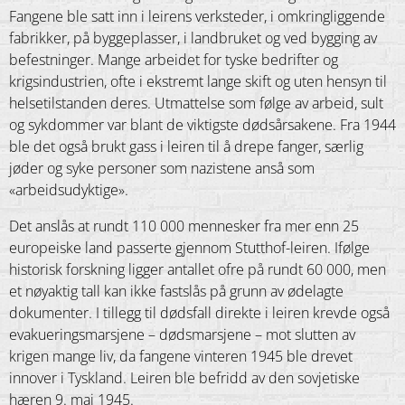
Fangene ble satt inn i leirens verksteder, i omkringliggende
fabrikker, på byggeplasser, i landbruket og ved bygging av
befestninger. Mange arbeidet for tyske bedrifter og
krigsindustrien, ofte i ekstremt lange skift og uten hensyn til
helsetilstanden deres. Utmattelse som følge av arbeid, sult
og sykdommer var blant de viktigste dødsårsakene. Fra 1944
ble det også brukt gass i leiren til å drepe fanger, særlig
jøder og syke personer som nazistene anså som
«arbeidsudyktige».
Det anslås at rundt 110 000 mennesker fra mer enn 25
europeiske land passerte gjennom Stutthof-leiren. Ifølge
historisk forskning ligger antallet ofre på rundt 60 000, men
et nøyaktig tall kan ikke fastslås på grunn av ødelagte
dokumenter. I tillegg til dødsfall direkte i leiren krevde også
evakueringsmarsjene – dødsmarsjene – mot slutten av
krigen mange liv, da fangene vinteren 1945 ble drevet
innover i Tyskland. Leiren ble befridd av den sovjetiske
hæren 9. mai 1945.