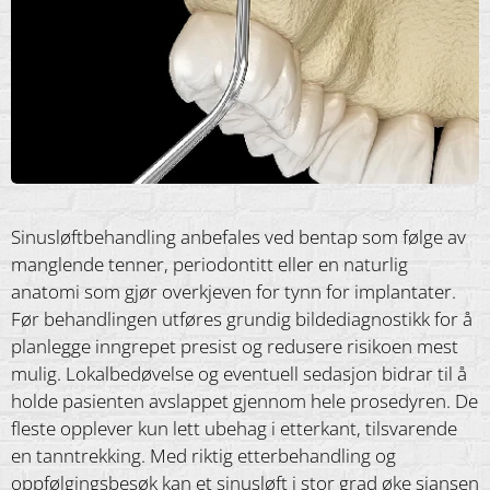
Sinusløftbehandling anbefales ved bentap som følge av
manglende tenner, periodontitt eller en naturlig
anatomi som gjør overkjeven for tynn for implantater.
Før behandlingen utføres grundig bildediagnostikk for å
planlegge inngrepet presist og redusere risikoen mest
mulig. Lokalbedøvelse og eventuell sedasjon bidrar til å
holde pasienten avslappet gjennom hele prosedyren. De
fleste opplever kun lett ubehag i etterkant, tilsvarende
en tanntrekking. Med riktig etterbehandling og
oppfølgingsbesøk kan et sinusløft i stor grad øke sjansen