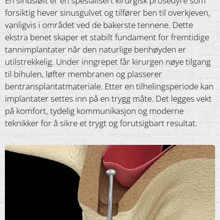
En sinusløft er en spesialisert kirurgisk prosedyre som
forsiktig hever sinusgulvet og tilfører ben til overkjeven,
vanligvis i området ved de bakerste tennene. Dette
ekstra benet skaper et stabilt fundament for fremtidige
tannimplantater når den naturlige benhøyden er
utilstrekkelig. Under inngrepet får kirurgen nøye tilgang
til bihulen, løfter membranen og plasserer
bentransplantatmateriale. Etter en tilhelingsperiode kan
implantater settes inn på en trygg måte. Det legges vekt
på komfort, tydelig kommunikasjon og moderne
teknikker for å sikre et trygt og forutsigbart resultat.